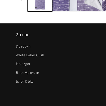
модален
елемент
За нас
История
White Label Cush
На едро
Блог Артисти
Блог КЪШ