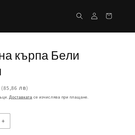
Количка
Влизане
на кърпа Бели
и
(85,86 лв)
ъци.
Доставката
се изчислява при плащане.
ане
Увеличаване
на