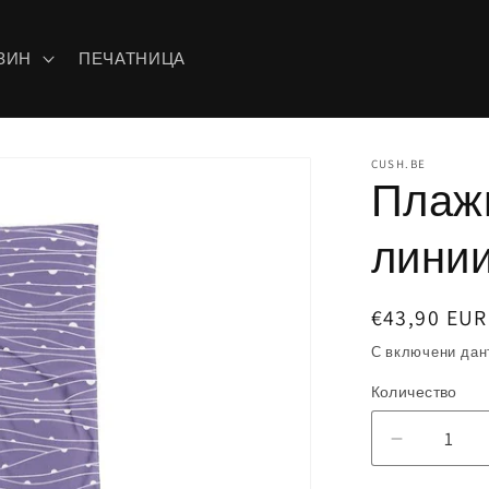
ЗИН
ПЕЧАТНИЦА
CUSH.BE
Плаж
лини
Обичайна
€43,90 EUR
цена
С включени дан
Количество
Намаляв
на