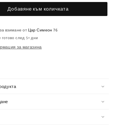
вото
количеството
Добавяне към количката
за
Плажна
кърпа
за взимане от
Цар Симеон 76
Бели
 готово след 5+ дни
линии
рмация за магазина
родукта
щане