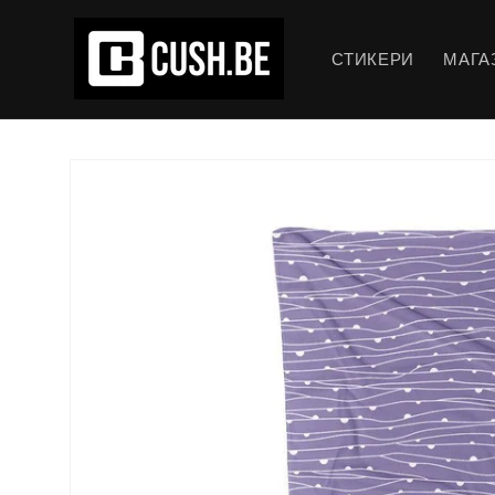
Преминаване
към
съдържанието
СТИКЕРИ
МАГА
Прескочи към
информацията
за продукта