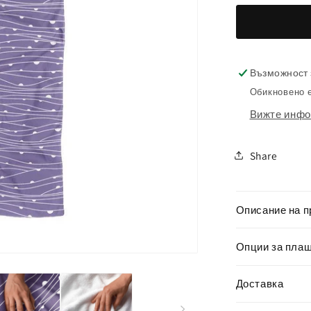
количест
за
Плажна
кърпа
Възможност 
Бели
Обикновено е
линии
Вижте инфо
Share
Описание на п
Опции за пла
Доставка