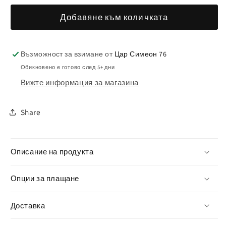
количеството
количеството
Добавяне към количката
за
за
Несесер
Несесер
Мопс
Мопс
Възможност за взимане от
Цар Симеон 76
Обикновено е готово след 5+ дни
Вижте информация за магазина
Share
Описание на продукта
Опции за плащане
Доставка