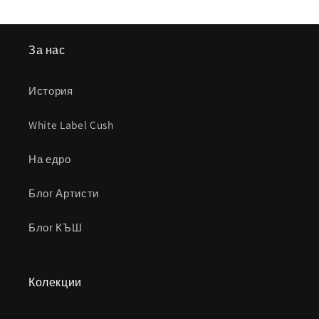
За нас
История
White Label Cush
На едро
Блог Артисти
Блог КЪШ
Колекции