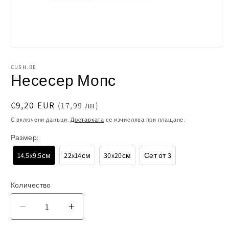
Отваряне
на
CUSH.BE
мултимедия
Несесер Мопс
1
в
модален
Обичайна
€9,20 EUR
(17,99 лв)
елемент
цена
С включени данъци.
Доставката
се изчислява при плащане.
Размер:
14.5x9.5см
22x14см
30x20см
Сет от 3
Количество
Намаляване
Увеличаване
на
на