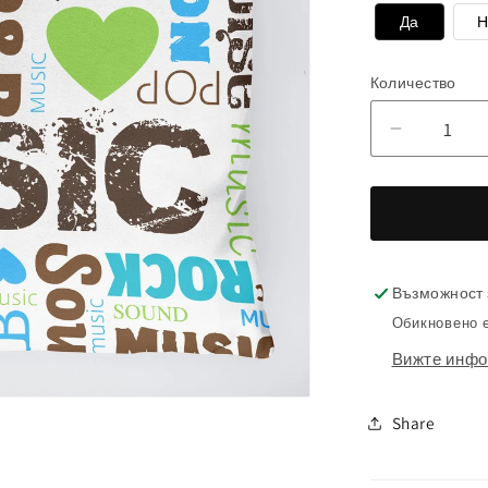
Да
Н
Количество
Намаляв
на
количест
за
Възглав
Музикал
Възможност 
стена
Обикновено е
Вижте инфо
Share