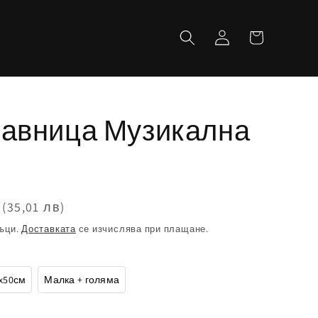
Количка
Влизане
лавница Музикална
(35,01 лв)
ъци.
Доставката
се изчислява при плащане.
x50см
Малка + голяма