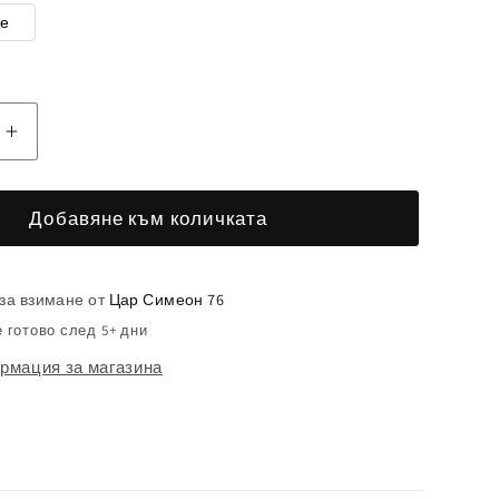
е
ане
Увеличаване
на
вото
количеството
Добавяне към количката
за
ница
Възглавница
на
Музикална
за взимане от
Цар Симеон 76
стена
 готово след 5+ дни
рмация за магазина