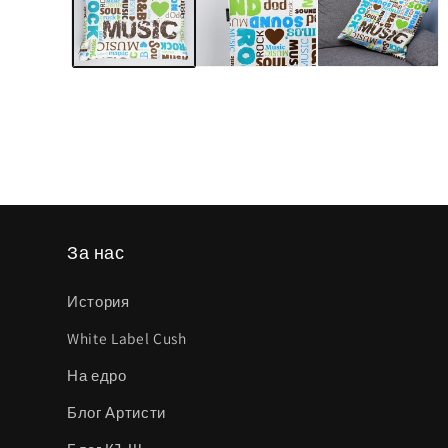
модален
елемент
За нас
История
White Label Cush
На едро
Блог Артисти