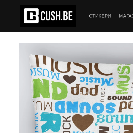
Преминаване
към
съдържанието
СТИКЕРИ
МАГА
Прескочи към
информацията
за продукта