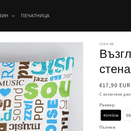
ЗИН
ПЕЧАТНИЦА
CUSH.BE
Възг
стена
Обичайна
€17,90 EUR
цена
С включени дан
Размер:
40x40см
50
Пълнеж