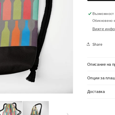
Мешка
Бутилки
Възможност 
Обикновено е
Вижте инфо
Share
Описание на п
Опции за пла
Доставка