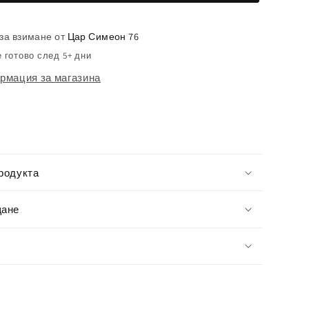
Мешка
Бутилки
за взимане от
Цар Симеон 76
 готово след 5+ дни
рмация за магазина
родукта
щане