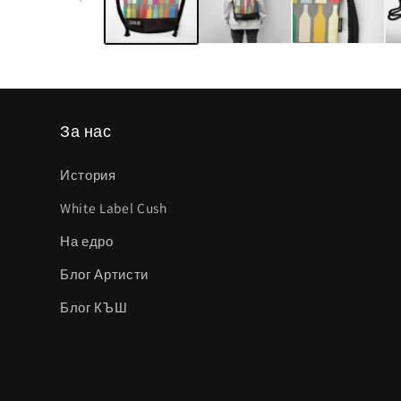
модален
елемент
За нас
История
White Label Cush
На едро
Блог Артисти
Блог КЪШ