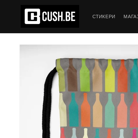
Преминаване
към
съдържанието
СТИКЕРИ
МАГА
Прескочи към
информацията
за продукта