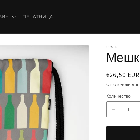
ЗИН
ПЕЧАТНИЦА
CUSH.BE
Мешк
Обичайна
€26,50 EUR
цена
С включени дан
Количество
Намаляв
на
количест
за