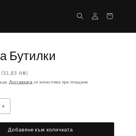
Количка
Влизане
а Бутилки
(51,83 лв)
ъци.
Доставката
се изчислява при плащане.
ане
Увеличаване
на
вото
количеството
Добавяне към количката
за