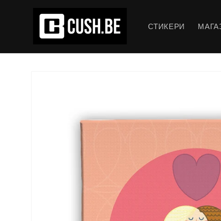
Преминаване
към
съдържанието
СТИКЕРИ
МАГА
Прескочи към
информацията
за продукта