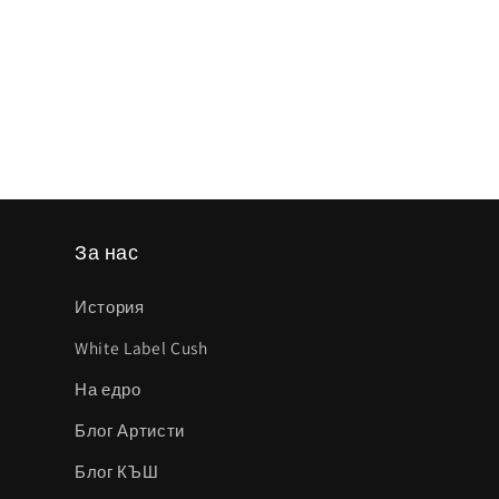
модален
елемент
За нас
История
White Label Cush
На едро
Блог Артисти
Блог КЪШ