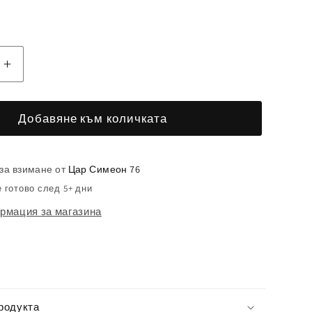
ане
Увеличаване
на
вото
количеството
Добавяне към количката
за
Картина
Любовна
за взимане от
Цар Симеон 76
а
прегръдка
 готово след 5+ дни
рмация за магазина
родукта