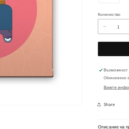
Количество
Намаляв
на
количест
за
Картина
Любовна
Възможност 
прегръдк
Обикновено е
Вижте инфо
Share
Описание на п