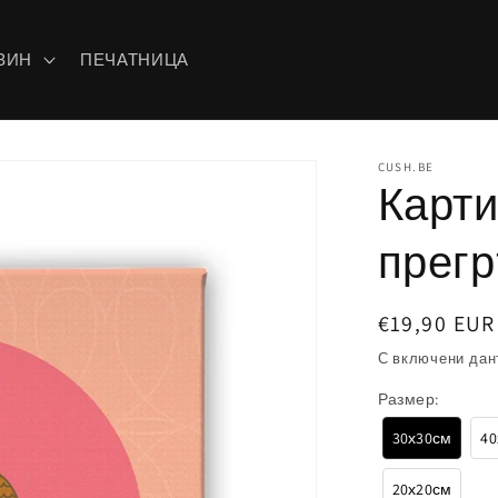
ЗИН
ПЕЧАТНИЦА
CUSH.BE
Карт
прег
Обичайна
€19,90 EUR
цена
С включени дан
Размер:
30х30см
40
20х20см