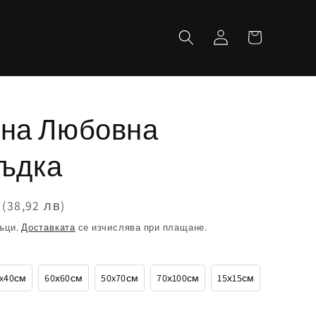
Количка
Влизане
ина Любовна
ръдка
(38,92 лв)
ъци.
Доставката
се изчислява при плащане.
x40см
60х60см
50x70см
70х100см
15х15см