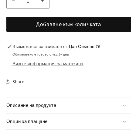
Намаляване
Увеличаване
на
на
количеството
количеството
Добавяне към количката
за
за
Картина
Картина
Всички
Всички
Възможност за взимане от
Цар Симеон 76
точки
точки
Обикновено е готово след 5+ дни
са
са
Вижте информация за магазина
тук
тук
Share
Описание на продукта
Опции за плащане