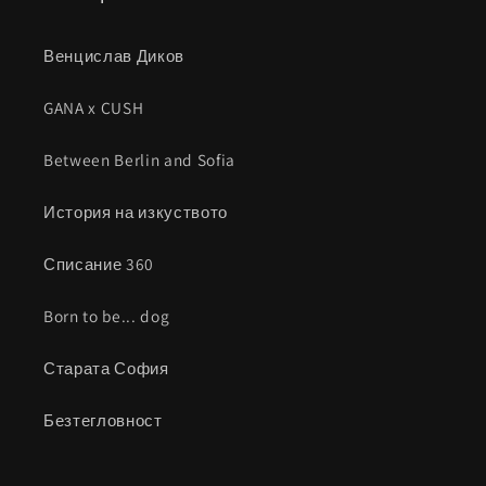
Венцислав Диков
GANA x CUSH
Between Berlin and Sofia
История на изкуството
Списание 360
Born to be... dog
Старата София
Безтегловност