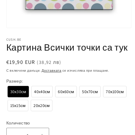
Отваряне
на
CUSH.BE
мултимедия
Картина Всички точки са тук
1
в
модален
Обичайна
€19,90 EUR
(38,92 лв)
елемент
цена
С включени данъци.
Доставката
се изчислява при плащане.
Размер:
30х30см
40x40см
60х60см
50x70см
70х100см
15х15см
20х20см
Количество