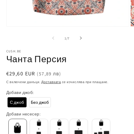
Отваряне
О
на
н
от
1
/
7
мултимедия
м
1
2
в
в
CUSH.BE
Чанта Персия
модален
м
елемент
е
Обичайна
€29,60 EUR
(57,89 лв)
цена
С включени данъци.
Доставката
се изчислява при плащане.
Добави джоб:
С джоб
Без джоб
Добави несесер: