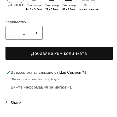
Без несесер
С несесер
С несесер
С несесер
Сет от
14.5 х 9.5см
22 x 14см
30 x 20см
три несесера
Количество
Намаляване
Увеличаване
на
на
количеството
количеството
Добавяне към количката
за
за
Чанта
Чанта
Персия
Персия
Възможност за взимане от
Цар Симеон 76
Обикновено е готово след 5+ дни
Вижте информация за магазина
Share