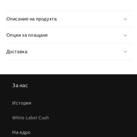
Описание на продукта
Опции за плащане
Доставка
За нас
История
White Label Cush
На едро