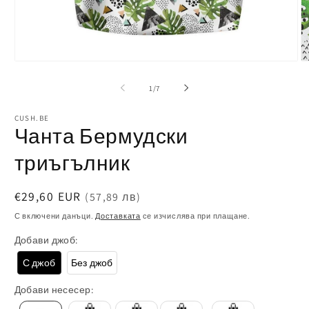
Отваряне
О
на
н
от
1
/
7
мултимедия
м
1
2
в
в
CUSH.BE
Чанта Бермудски
модален
м
елемент
е
триъгълник
Обичайна
€29,60 EUR
(57,89 лв)
цена
С включени данъци.
Доставката
се изчислява при плащане.
Добави джоб:
С джоб
Без джоб
Добави несесер: